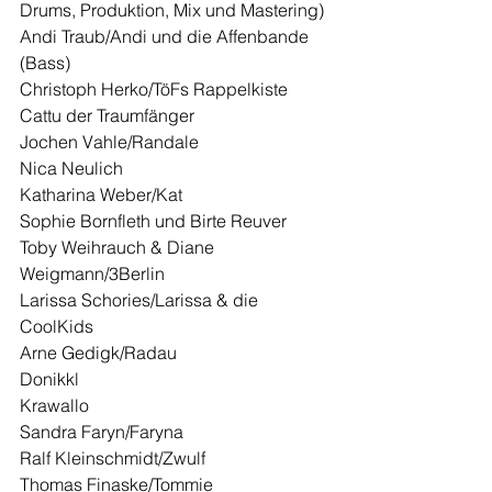
Drums, Produktion, Mix und Mastering)
Andi Traub/Andi und die Affenbande 
(Bass)
Christoph Herko/TöFs Rappelkiste
Cattu der Traumfänger
Jochen Vahle/Randale
Nica Neulich
Katharina Weber/Kat
Sophie Bornfleth und Birte Reuver
Toby Weihrauch & Diane 
Weigmann/3Berlin
Larissa Schories/Larissa & die 
CoolKids
Arne Gedigk/Radau
Donikkl
Krawallo
Sandra Faryn/Faryna
Ralf Kleinschmidt/Zwulf
Thomas Finaske/Tommie