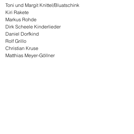
Toni und Margit Knittel/Bluatschink
Kiri Rakete
Markus Rohde
Dirk Scheele Kinderlieder
Daniel Dorfkind
Rolf Grillo
Christian Kruse
Matthias Meyer-Göllner
Marceese Trabus/Raketen Erna
Astrid Hauke/Lieselotte 
Quetschkommode
Mathias Lück
Robert Metcalf
Florian Müller
Unmada Manfred Kindel
Suli Puschban