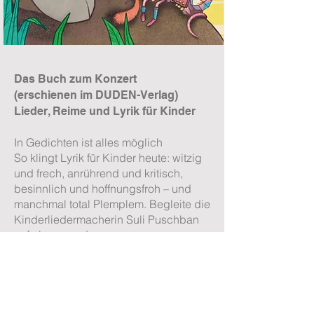
Das Buch zum Konzert
(erschienen im DUDEN-Verlag)
Lieder, Reime und Lyrik für Kinder
In Gedichten ist alles möglich
So klingt Lyrik für Kinder heute: witzig
und frech, anrührend und kritisch,
besinnlich und hoffnungsfroh – und
manchmal total Plemplem. Begleite die
Kinderliedermacherin Suli Puschban
auf einer wundersamen
Entdeckungsreise. Lese von der
Freiheit, die sich nicht einsperren lässt,
von Träumen, die beim Gehen
entstehen, von Sprachwitz und von
wilder Poesie.