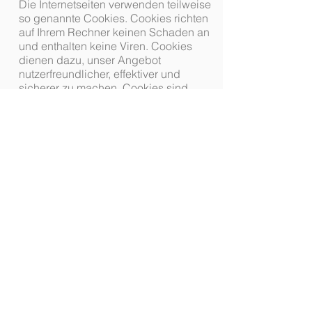
Die Internetseiten verwenden teilweise
so genannte Cookies. Cookies richten
auf Ihrem Rechner keinen Schaden an
und enthalten keine Viren. Cookies
dienen dazu, unser Angebot
nutzerfreundlicher, effektiver und
sicherer zu machen. Cookies sind
kleine Textdateien, die auf Ihrem
Rechner abgelegt werden und die Ihr
Browser speichert.
Die meisten der von uns verwendeten
Cookies sind so genannte “Session-
Cookies”. Sie werden nach Ende Ihres
Besuchs automatisch gelöscht.
Andere Cookies bleiben auf Ihrem
Endgerät gespeichert bis Sie diese
löschen. Diese Cookies ermöglichen
es uns, Ihren Browser beim nächsten
Besuch wiederzuerkennen.
Sie können Ihren Browser so
einstellen, dass Sie über das Setzen
von Cookies informiert werden und