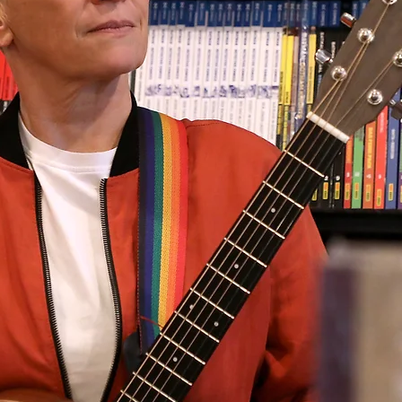
ür Kinder.
Songwriter.
ity-Music.