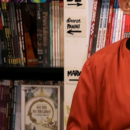
Musik f
Singer-
Commun