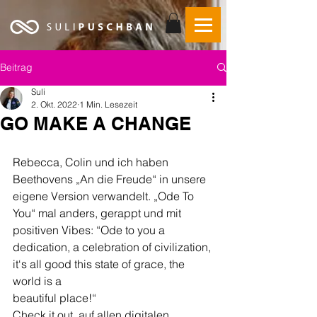
Beitrag
Suli
2. Okt. 2022
1 Min. Lesezeit
GO MAKE A CHANGE
Rebecca, Colin und ich haben 
Beethovens „An die Freude“ in unsere 
eigene Version verwandelt. „Ode To 
You“ mal anders, gerappt und mit 
positiven Vibes: “Ode to you a 
dedication, a celebration of civilization, 
it‘s all good this state of grace, the 
world is a 
beautiful place!“ 
Check it out, auf allen digitalen 