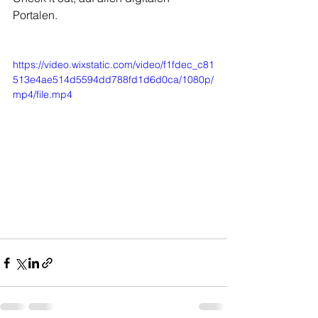
Portalen.
https://video.wixstatic.com/video/f1fdec_c81
513e4ae514d5594dd788fd1d6d0ca/1080p/
mp4/file.mp4